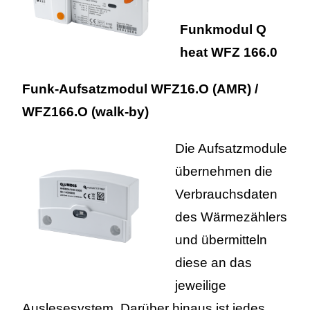
Funkmodul Q
heat WFZ 166.0
Funk-Aufsatzmodul WFZ16.O (AMR) /
WFZ166.O (walk-by)
Die Aufsatzmodule
übernehmen die
Ver­brauchs­daten
des Wärmezählers
und übermitteln
diese an das
jeweilige
Auslesesystem. Darüber hinaus ist jedes