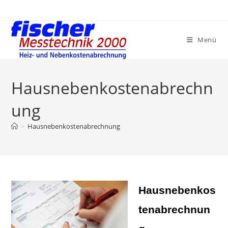
Zum
Inhalt
springen
Menü
Hausnebenkostenabrechn
ung
>
Hausnebenkostenabrechnung
Hausnebenkos
tenabrechnun